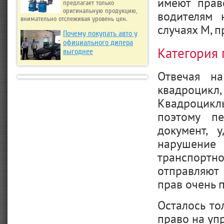
имеют прав
предлагает только
оригинальную продукцию,
водителям 
внимательно отслеживая уровень цен.
случаях М, 
Почему покупать авто у
официального дилера
Категория 
выгоднее
Отвечая н
квадроцикл
Квадроциклы
поэтому п
документ, 
нарушение
транспортн
отправляют 
прав очень 
Осталось то
право на уп