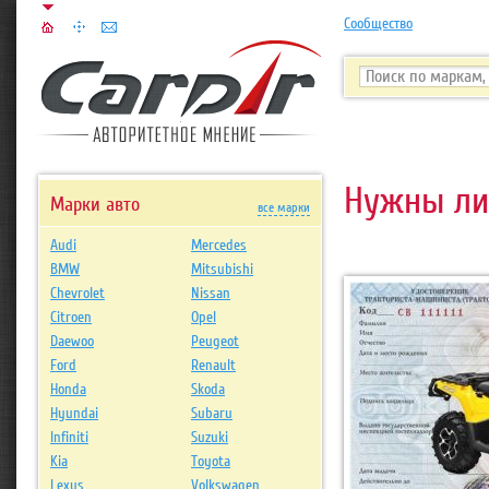
Сообщество
Нужны ли
Марки авто
все марки
Audi
Mercedes
BMW
Mitsubishi
Chevrolet
Nissan
Citroen
Opel
Daewoo
Peugeot
Ford
Renault
Honda
Skoda
Hyundai
Subaru
Infiniti
Suzuki
Kia
Toyota
Lexus
Volkswagen