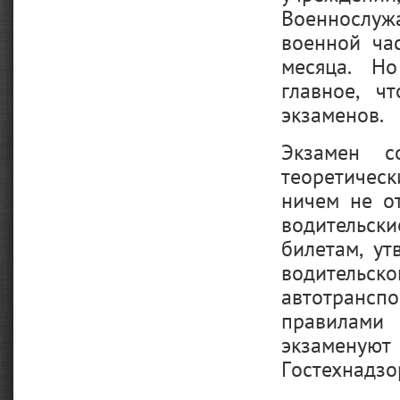
Военнослужа
военной ча
месяца. Но
главное, ч
экзаменов.
Экзамен с
теоретичес
ничем не о
водительски
билетам, у
водитель
автотрансп
правилами
экзамену
Гостехнадзо