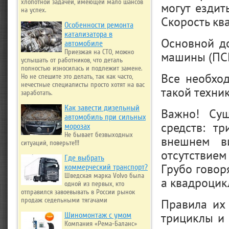
хлопотной задачей, имеющей мало шансов
могут ездит
на успех.
Скорость кв
Особенности ремонта
катализатора в
Основной д
автомобиле
Приезжая на СТО, можно
машины (ПС
услышать от работников, что деталь
полностью износилась и подлежит замене.
Все необхо
Но не спешите это делать, так как часто,
нечестные специалисты просто хотят на вас
такой техник
заработать.
Как завести дизельный
Важно! Сущ
автомобиль при сильных
средств: т
морозах
Не бывает безвыходных
внешнем ви
ситуаций, поверьте!!!
отсутствие
Где выбрать
Грубо говор
коммерческий транспорт?
Шведская марка Volvo была
а квадроцик
одной из первых, кто
отправился завоевывать в России рынок
Правила их 
продаж седельными тягачами
трициклы и
Шиномонтаж с умом
Компания «Рема-Баланс»