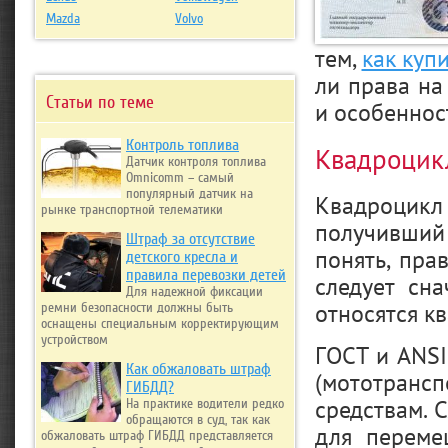
Mazda
Volvo
тем,
как куп
ли права на
Статьи по теме
и особеннос
Контроль топлива
Квадроцикл
Датчик контроля топлива
Omnicomm – самый
популярный датчик на
Квадроцикл
рынке транспортной телематики
получивший
Штраф за отсутствие
понять, пра
детского кресла и
правила перевозки детей
следует сна
Для надежной фиксации
относятся к
ремни безопасности должны быть
оснащены специальным корректирующим
устройством
ГОСТ и ANS
Как обжаловать штраф
(мототран
ГИБДД?
средствам. 
На практике водители редко
обращаются в суд, так как
для переме
обжаловать штраф ГИБДД представляется