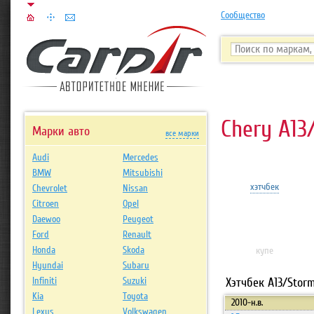
Сообщество
Chery A13
Марки авто
все марки
Audi
Mercedes
BMW
Mitsubishi
хэтчбек
Chevrolet
Nissan
Citroen
Opel
Daewoo
Peugeot
Ford
Renault
Honda
Skoda
купе
Hyundai
Subaru
Infiniti
Suzuki
Хэтчбек A13/Stor
Kia
Toyota
2010-н.в.
Lexus
Volkswagen