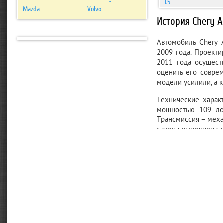
1.5
Mazda
Volvo
История Chery 
Автомобиль Chery 
2009 года. Проекти
2011 года осущест
оценить его совре
модели усилили, а 
Технические харак
мощностью 109 ло
Трансмиссия – меха
салона выполнена и
это отмечают многи
Поставляются три 
кондиционер, гидр
распределяющую т
несколько огранич
дорожный просвет 