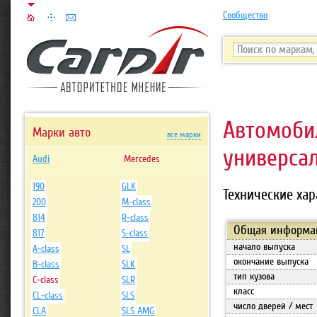
Сообщество
Автомоб
Марки авто
все марки
универсал 
Audi
Mercedes
190
GLK
Технические хар
200
M-class
814
R-class
Общая информа
817
S-class
начало выпуска
A-class
SL
окончание выпуска
B-class
SLK
тип кузова
C-class
SLR
класс
CL-class
SLS
число дверей / мест
CLA
SLS AMG