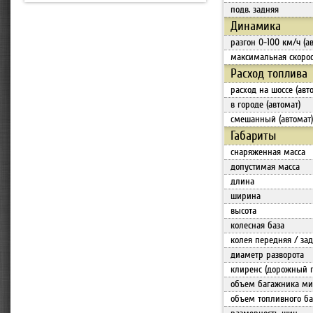
подв. задняя
Динамика
разгон 0-100 км/ч (а
максимальная скорос
Расход топлива
расход на шоссе (авт
в городе (автомат)
смешанный (автомат)
Габариты
снаряженная масса
допустимая масса
длина
ширина
высота
колесная база
колея передняя / за
диаметр разворота
клиренс (дорожный 
объем багажника мин
объем топливного ба