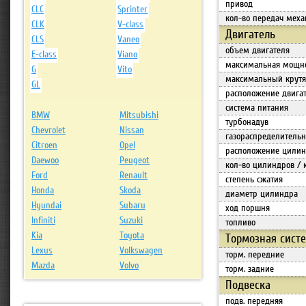
привод
CLC
Sprinter
кол-во передач меха
CLK
V-class
Двигатель
CLS
Vaneo
объем двигателя
E-class
Viano
максимальная мощн
G
Vito
максимальный крут
GL
расположение двига
система питания
BMW
Mitsubishi
турбонадув
Chevrolet
Nissan
газораспределитель
Citroen
Opel
расположение цилин
Daewoo
Peugeot
кол-во цилиндров / 
Ford
Renault
степень сжатия
Honda
Skoda
диаметр цилиндра
Hyundai
Subaru
ход поршня
Infiniti
Suzuki
топливо
Kia
Toyota
Тормозная сист
Lexus
Volkswagen
торм. передние
Mazda
Volvo
торм. задние
Подвеска
подв. передняя