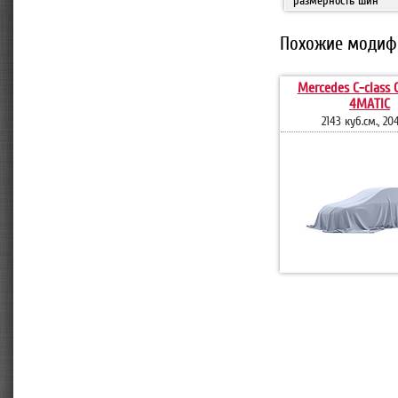
размерность шин
Похожие модиф
Mercedes C-class C
4MATIC
2143 куб.см., 204