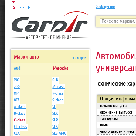
Сообщество
Автомоб
Марки авто
все марки
универсал 
Audi
Mercedes
190
GLK
Технические хар
200
M-class
814
R-class
Общая информа
817
S-class
начало выпуска
A-class
SL
окончание выпуска
B-class
SLK
тип кузова
C-class
SLR
класс
CL-class
SLS
число дверей / мест
CLA
SLS AMG