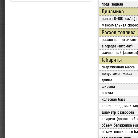
подв. задняя
Динамика
разгон 0-100 км/ч (а
максимальная скорос
Расход топлива
расход на шоссе (авт
в городе (автомат)
смешанный (автомат)
Габариты
снаряженная масса
допустимая масса
длина
ширина
высота
колесная база
колея передняя / за
диаметр разворота
клиренс (дорожный 
объем багажника мин
объем топливного ба