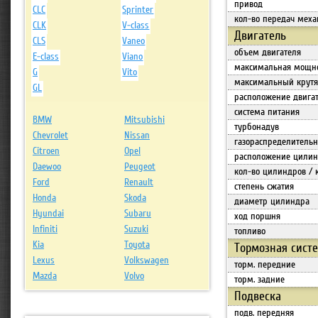
привод
CLC
Sprinter
кол-во передач меха
CLK
V-class
Двигатель
CLS
Vaneo
объем двигателя
E-class
Viano
максимальная мощн
G
Vito
максимальный крут
GL
расположение двига
система питания
BMW
Mitsubishi
турбонадув
Chevrolet
Nissan
газораспределитель
Citroen
Opel
расположение цилин
Daewoo
Peugeot
кол-во цилиндров / 
Ford
Renault
степень сжатия
Honda
Skoda
диаметр цилиндра
Hyundai
Subaru
ход поршня
Infiniti
Suzuki
топливо
Kia
Toyota
Тормозная сист
Lexus
Volkswagen
торм. передние
Mazda
Volvo
торм. задние
Подвеска
подв. передняя