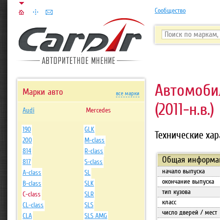
Сообщество
Автомоб
Марки авто
все марки
(2011-н.в.)
Audi
Mercedes
190
GLK
Технические хар
200
M-class
814
R-class
Общая информа
817
S-class
начало выпуска
A-class
SL
окончание выпуска
B-class
SLK
тип кузова
C-class
SLR
класс
CL-class
SLS
число дверей / мест
CLA
SLS AMG