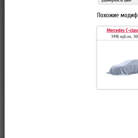
размерность шин
Похожие модиф
Mercedes C-clas
3496 куб.см., 306