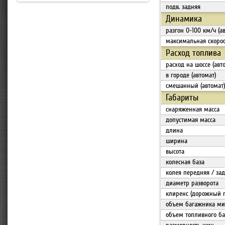
подв. задняя
Динамика
разгон 0-100 км/ч (а
максимальная скорос
Расход топлива
расход на шоссе (авт
в городе (автомат)
смешанный (автомат)
Габариты
снаряженная масса
допустимая масса
длина
ширина
высота
колесная база
колея передняя / за
диаметр разворота
клиренс (дорожный 
объем багажника мин
объем топливного ба