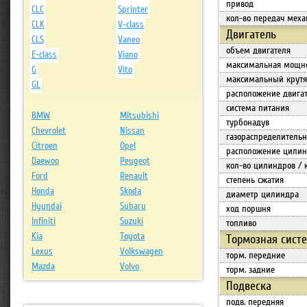
привод
CLC
Sprinter
кол-во передач меха
CLK
V-class
Двигатель
CLS
Vaneo
объем двигателя
E-class
Viano
максимальная мощн
G
Vito
максимальный крут
GL
расположение двига
система питания
BMW
Mitsubishi
турбонадув
Chevrolet
Nissan
газораспределитель
Citroen
Opel
расположение цилин
Daewoo
Peugeot
кол-во цилиндров / 
Ford
Renault
степень сжатия
Honda
Skoda
диаметр цилиндра
Hyundai
Subaru
ход поршня
Infiniti
Suzuki
топливо
Kia
Toyota
Тормозная сист
Lexus
Volkswagen
торм. передние
Mazda
Volvo
торм. задние
Подвеска
подв. передняя