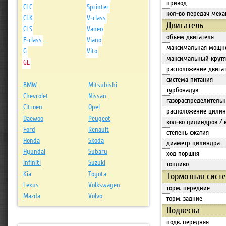
привод
CLC
Sprinter
кол-во передач меха
CLK
V-class
Двигатель
CLS
Vaneo
объем двигателя
E-class
Viano
максимальная мощн
G
Vito
максимальный крут
GL
расположение двига
система питания
BMW
Mitsubishi
турбонадув
Chevrolet
Nissan
газораспределитель
Citroen
Opel
расположение цилин
Daewoo
Peugeot
кол-во цилиндров / 
Ford
Renault
степень сжатия
Honda
Skoda
диаметр цилиндра
Hyundai
Subaru
ход поршня
Infiniti
Suzuki
топливо
Kia
Toyota
Тормозная сист
Lexus
Volkswagen
торм. передние
Mazda
Volvo
торм. задние
Подвеска
подв. передняя