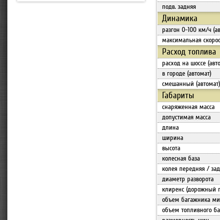
подв. задняя
Динамика
разгон 0-100 км/ч (а
максимальная скорос
Расход топлива
расход на шоссе (авт
в городе (автомат)
смешанный (автомат)
Габариты
снаряженная масса
допустимая масса
длина
ширина
высота
колесная база
колея передняя / за
диаметр разворота
клиренс (дорожный 
объем багажника мин
объем топливного ба