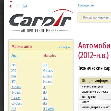
Сообщество
Автомоб
Марки авто
все марки
(2012-н.в.)
Audi
Mercedes
190
GLK
Технические хар
200
M-class
814
R-class
Общая информа
817
S-class
начало выпуска
A-class
SL
окончание выпуска
B-class
SLK
тип кузова
C-class
SLR
класс
CL-class
SLS
число дверей / мест
CLA
SLS AMG