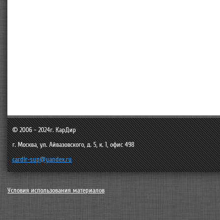
© 2006 - 2024г.
КарДир
г. Москва
,
ул. Айвазовского, д. 5, к. 1, офис 498
cardir-sup@yandex.ru
Условия использования материалов