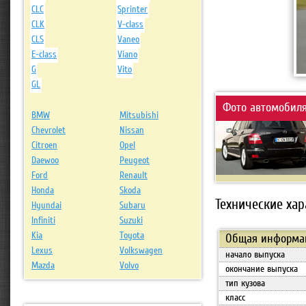
CLC
Sprinter
CLK
V-class
CLS
Vaneo
E-class
Viano
G
Vito
GL
Фото автомобиля
BMW
Mitsubishi
Chevrolet
Nissan
Citroen
Opel
Daewoo
Peugeot
Ford
Renault
Honda
Skoda
Технические хар
Hyundai
Subaru
Infiniti
Suzuki
Kia
Toyota
Общая информа
Lexus
Volkswagen
начало выпуска
Mazda
Volvo
окончание выпуска
тип кузова
класс