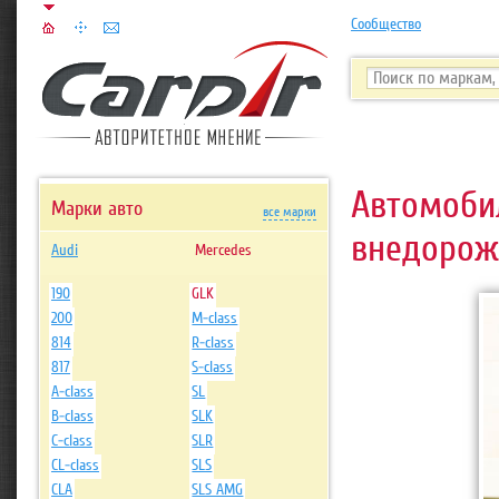
Сообщество
Автомоб
Марки авто
все марки
внедорожн
Audi
Mercedes
190
GLK
200
M-class
814
R-class
817
S-class
A-class
SL
B-class
SLK
C-class
SLR
CL-class
SLS
CLA
SLS AMG