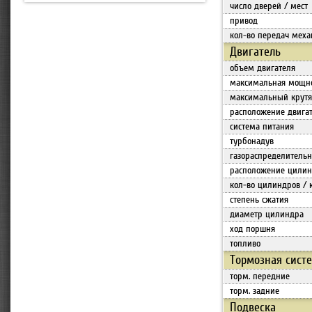
число дверей / мест
привод
кол-во передач меха
Двигатель
объем двигателя
максимальная мощн
максимальный крут
расположение двига
система питания
турбонадув
газораспределитель
расположение цилин
кол-во цилиндров / 
степень сжатия
диаметр цилиндра
ход поршня
топливо
Тормозная сист
торм. передние
торм. задние
Подвеска