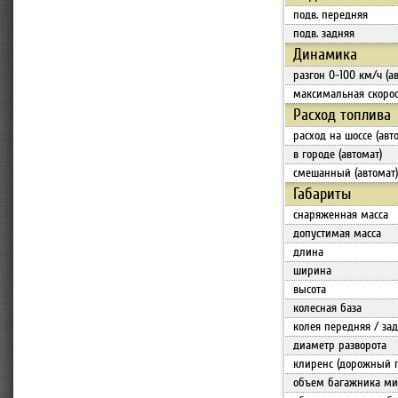
подв. передняя
подв. задняя
Динамика
разгон 0-100 км/ч (а
максимальная скорос
Расход топлива
расход на шоссе (авт
в городе (автомат)
смешанный (автомат)
Габариты
снаряженная масса
допустимая масса
длина
ширина
высота
колесная база
колея передняя / за
диаметр разворота
клиренс (дорожный 
объем багажника мин