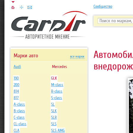
Сообщество
Автомоб
Марки авто
все марки
внедорожн
Audi
Mercedes
190
GLK
200
M-class
814
R-class
817
S-class
A-class
SL
B-class
SLK
C-class
SLR
CL-class
SLS
CLA
SLS AMG