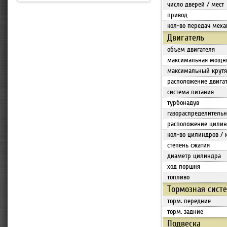
число дверей / мест
привод
кол-во передач меха
Двигатель
объем двигателя
максимальная мощн
максимальный крут
расположение двига
система питания
турбонадув
газораспределитель
расположение цилин
кол-во цилиндров / 
степень сжатия
диаметр цилиндра
ход поршня
топливо
Тормозная сист
торм. передние
торм. задние
Подвеска