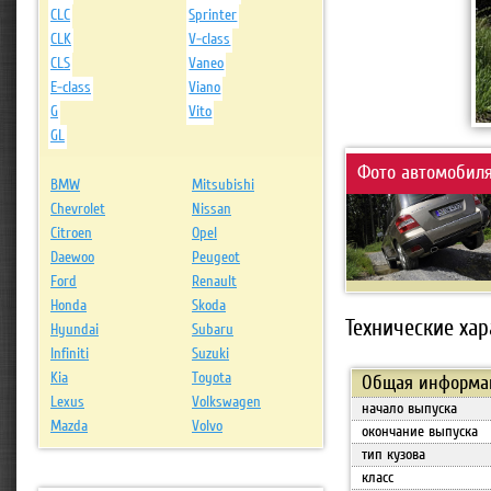
CLC
Sprinter
CLK
V-class
CLS
Vaneo
E-class
Viano
G
Vito
GL
Фото автомобиля
BMW
Mitsubishi
Chevrolet
Nissan
Citroen
Opel
Daewoo
Peugeot
Ford
Renault
Honda
Skoda
Технические ха
Hyundai
Subaru
Infiniti
Suzuki
Kia
Toyota
Общая информа
Lexus
Volkswagen
начало выпуска
Mazda
Volvo
окончание выпуска
тип кузова
класс