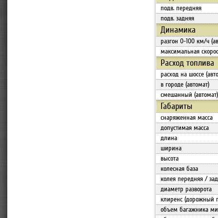
подв. передняя
подв. задняя
Динамика
разгон 0-100 км/ч (а
максимальная скорос
Расход топлива
расход на шоссе (авт
в городе (автомат)
смешанный (автомат)
Габариты
снаряженная масса
допустимая масса
длина
ширина
высота
колесная база
колея передняя / за
диаметр разворота
клиренс (дорожный 
объем багажника мин