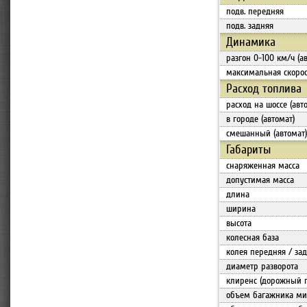
подв. передняя
подв. задняя
Динамика
разгон 0-100 км/ч (а
максимальная скорос
Расход топлива
расход на шоссе (авт
в городе (автомат)
смешанный (автомат)
Габариты
снаряженная масса
допустимая масса
длина
ширина
высота
колесная база
колея передняя / за
диаметр разворота
клиренс (дорожный 
объем багажника мин