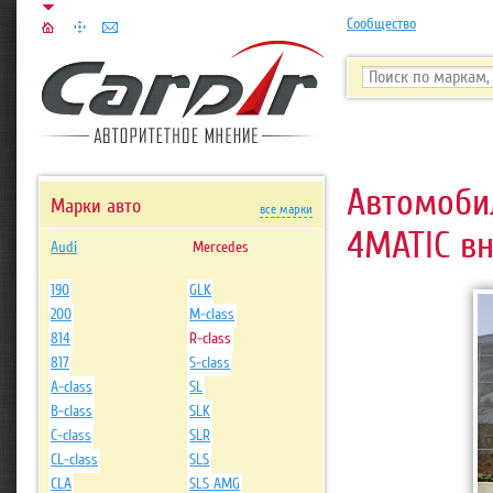
Сообщество
Автомоб
Марки авто
все марки
4MATIC
вн
Audi
Mercedes
190
GLK
200
M-class
814
R-class
817
S-class
A-class
SL
B-class
SLK
C-class
SLR
CL-class
SLS
CLA
SLS AMG