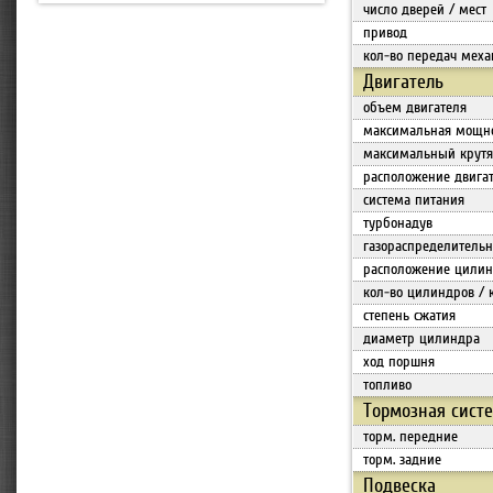
число дверей / мест
привод
кол-во передач меха
Двигатель
объем двигателя
максимальная мощн
максимальный крут
расположение двига
система питания
турбонадув
газораспределитель
расположение цилин
кол-во цилиндров / 
степень сжатия
диаметр цилиндра
ход поршня
топливо
Тормозная сист
торм. передние
торм. задние
Подвеска