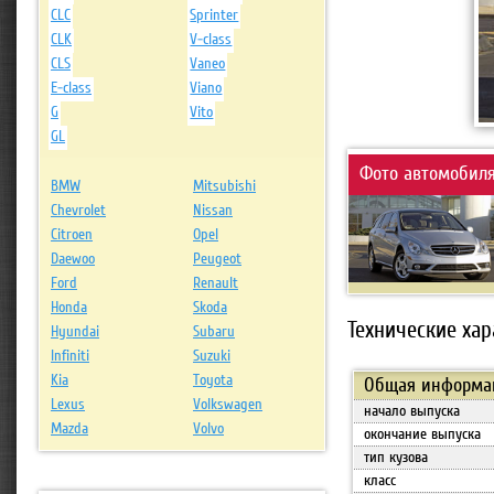
CLC
Sprinter
CLK
V-class
CLS
Vaneo
E-class
Viano
G
Vito
GL
Фото автомобиля 
BMW
Mitsubishi
Chevrolet
Nissan
Citroen
Opel
Daewoo
Peugeot
Ford
Renault
Honda
Skoda
Технические хар
Hyundai
Subaru
Infiniti
Suzuki
Kia
Toyota
Общая информа
Lexus
Volkswagen
начало выпуска
Mazda
Volvo
окончание выпуска
тип кузова
класс