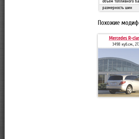
объем топливного ба
размерность шин
Похожие модиф
Mercedes R-cla
3498 куб.см., 272