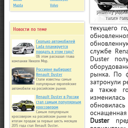
Внешни
Mazda
Volvo
решетку радиат
также гол
текущего го
Новости по теме
обновленно
обновленну
Сколько автомобилей
Lada планируется
службе Rena
продать в этом году?
Duster пол
Об этом рассказал глава
компании Николя Мор.
оборудовани
Россияне выбирают
рынка. По 
Renault Duster
Стали известны самые
затронули р
популярные европейские
а также г
автомобили на российском рынке.
изменилась
Renault Duster в России
стал самым популярным
обновилась
кроссовером
оснащенная
Самым популярным
кроссовером на российском рынке по
Duster
пре
итогам продаж за первые шесть месяцев
2015 года стал Renault Duster.