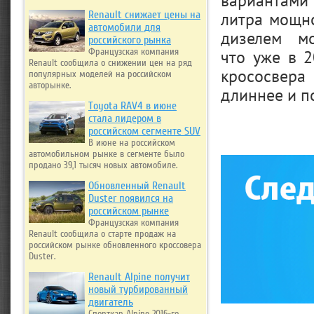
вариантами
литра мощно
Renault снижает цены на
автомобили для
дизелем мо
российского рынка
что уже в 
Французская компания
Renault сообщила о снижении цен на ряд
крососвера
популярных моделей на российском
авторынке.
длиннее и п
Toyota RAV4 в июне
стала лидером в
российском сегменте SUV
В июне на российском
автомобильном рынке в сегменте было
продано 39,1 тысяч новых автомобиле.
Обновленный Renault
Duster появился на
российском рынке
Французская компания
Renault сообщила о старте продаж на
российском рынке обновленного кроссовера
Duster.
Renault Alpine получит
новый турбированный
двигатель