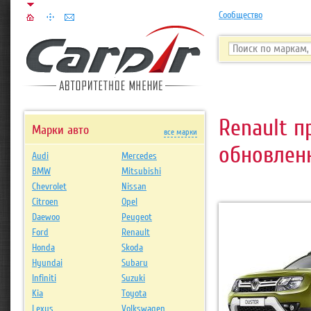
Сообщество
Renault 
Марки авто
все марки
обновленн
Audi
Mercedes
BMW
Mitsubishi
Chevrolet
Nissan
Citroen
Opel
Daewoo
Peugeot
Ford
Renault
Honda
Skoda
Hyundai
Subaru
Infiniti
Suzuki
Kia
Toyota
Lexus
Volkswagen