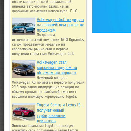
новые модели в своей премиальной
линейке автомобилей Lexus, начав
дорожные испытания нового купе LF-LC.
Volkswagen Golf лидирует
на европейском рынке по
продажам
По данным
исследовательской компании JATO Dynamics,
самой продаваемой моделью на
европейском рынке стал в первом
полугодии снова стал Volkswagen Golf.
Volkswagen стал
мировым лидером по
объемам автопродаж
Немецкий концерн
Volkswagen AG по итогам первого полугодия
2015 года занял лидирующие позиции по
объему продаж автомобилей, сместив с
вершины японскую корпорацию Toyota.
Toyota Camry и Lexus IS
получат новый
турбированный
двигатель
Японская компания Toyota планирует
оснастить свой популярный седан Camry