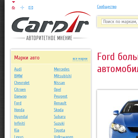
Сообщество
Ford боль
Марки авто
все марки
автомоби
Audi
Mercedes
BMW
Mitsubishi
Chevrolet
Nissan
Citroen
Opel
Daewoo
Peugeot
Ford
Renault
Honda
Skoda
Hyundai
Subaru
Infiniti
Suzuki
Kia
Toyota
Lexus
Volkswagen