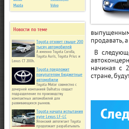
Mazda
Volvo
Новости по теме
выпущенным 
продавать, а
Toyota отзовет свыше 200
тысяч автомобилей
В следующе
А именно Toyota Corolla,
Toyota Auris, Toyota Prius и
автоконцерн
Lexus CT 200h.
начиная с 
Toyota предложит
стране, буд
покупателям бюджетные
автомобили
Toyota Motor совместно с
дочерней компанией Daihatsu создаст
подразделение по производству
компактных автомобилей для
развивающихся рынков.
Toyota начала испытания
купе Lexus LF-LC
Японский автогигант Toyota
продолжает разрабатывать