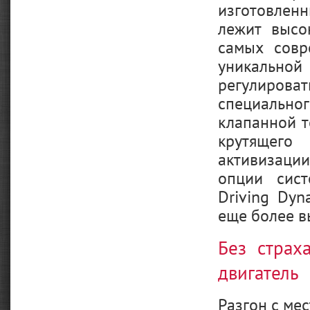
изготовлен
лежит высо
самых совр
уникальной
регулирова
специально
клапанной 
крутящего
активизаци
опции сист
Driving Dyn
еще более в
Без страх
двигатель
Разгон с мес