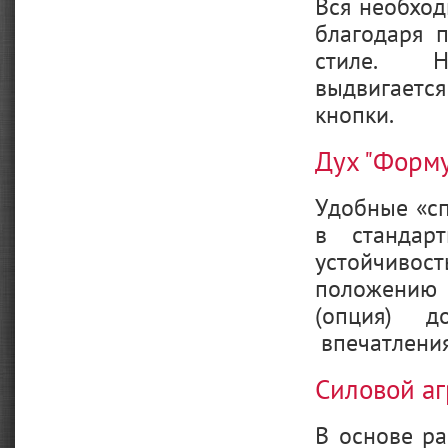
Вся необход
благодаря 
стиле. Не
выдвигаетс
кнопки.
Дух "Форм
Удобные «сп
в стандар
устойчиво
положению
(опция) д
впечатления
Силовой аг
В основе р