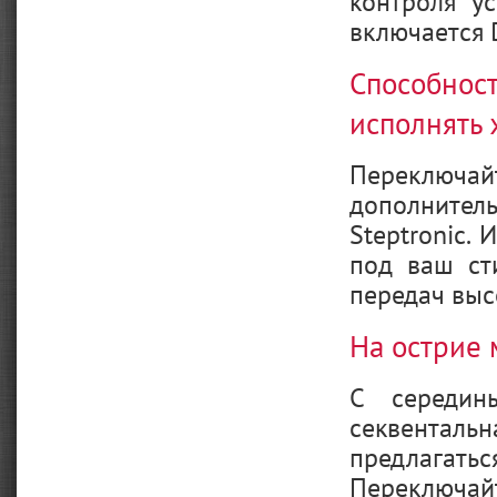
контроля у
включается 
Способно
исполнять
Переключ
дополните
Steptronic.
под ваш ст
передач выс
На острие
С середин
секвенталь
предлагать
Переключа