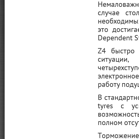
Немаловажна
случае сто
необходимы
это достиг
Dependent S
Z4 быстро 
ситуации
четырехст
электронно
работу поду
В стандартн
tyres с у
возможност
полном отсу
Торможение