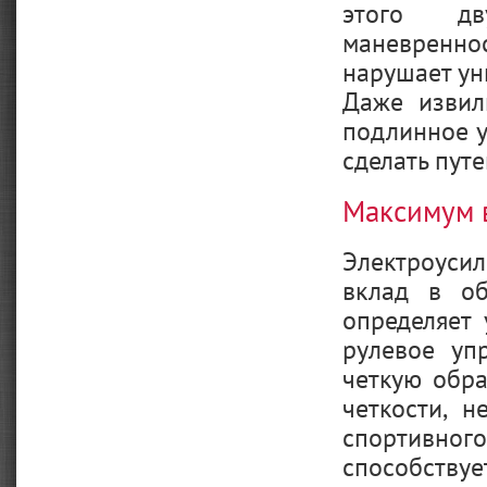
этого дву
маневренн
нарушает ун
Даже извил
подлинное у
сделать пут
Максимум 
Электроуси
вклад в об
определяет 
рулевое уп
четкую обра
четкости, н
спортивног
способству