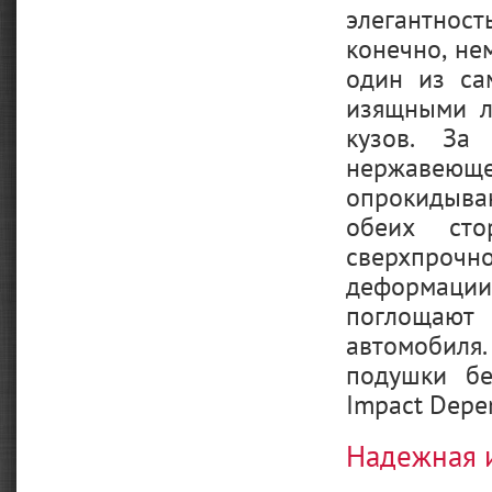
элегантнос
конечно, не
один из са
изящными л
кузов. За
нержавеюще
опрокидыва
обеих сто
сверхпроч
деформаци
поглощают
автомобиля
подушки бе
Impact Depe
Надежная 