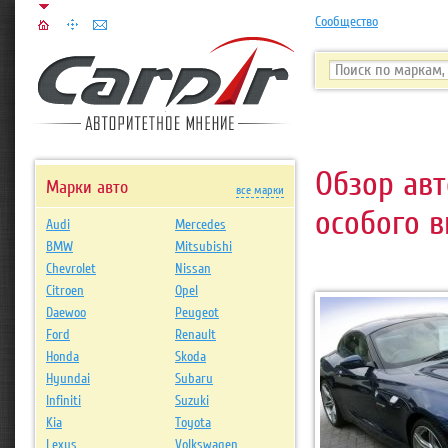
Сообщество
Обзор ав
Марки авто
все марки
особого 
Audi
Mercedes
BMW
Mitsubishi
Chevrolet
Nissan
Citroen
Opel
Daewoo
Peugeot
Ford
Renault
Honda
Skoda
Hyundai
Subaru
Infiniti
Suzuki
Kia
Toyota
Lexus
Volkswagen