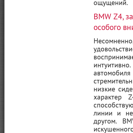
ощущений.
BMW Z4, з
особого в
Несомненно
удовольстви
воспринима
интуити
автомоби
стремитель
низкие сиде
характер 
способству
линии и не
другом. BM
искушенного