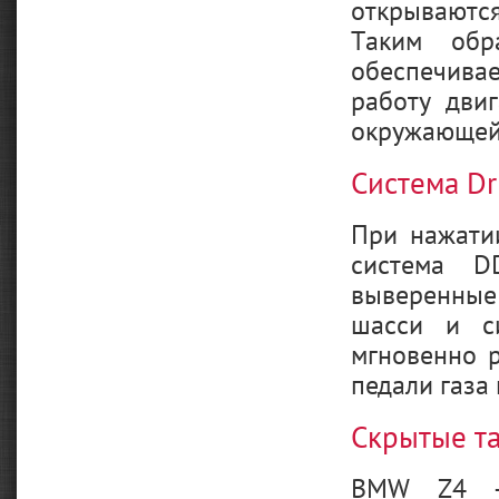
открываютс
Таким обр
обеспечивае
работу дви
окружающей
Система Dr
При нажати
система D
выверенные
шасси и си
мгновенно 
педали газа
Скрытые т
BMW Z4 — 