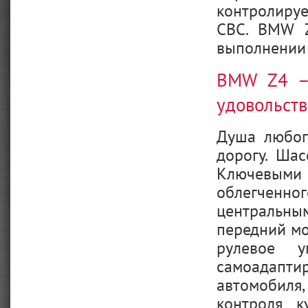
контролиру
CBC. BMW Z
выполнении 
BMW Z4 – 
удовольст
Душа любог
дорогу. Ша
Ключевыми 
облегченн
центральны
передний мо
рулевое у
самоадаптир
автомобиля,
контроля к