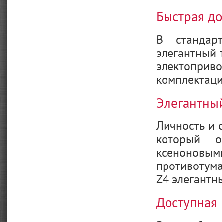
Быстрая до
В стандар
элегантный 
электоприв
комплектации
Элегантны
Личность и 
который 
ксенонов
противотума
Z4 элегантн
Доступная 