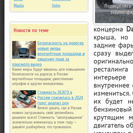
Подверглись
Mazda
Volvo
задние фа
концерна
D
Новости по теме
крыша, но 
задние фары
Безопасность на дорогах:
новые меры,
сразу выде
вертолётные площадки и
оригинальн
лишение прав за
просмотр видео
ресталинг
Какие меры будут введены для повышения
безопасности на дорогах в России:
интерьере
вертолётные площадки, ужесточение
внутреннее 
штрафов и другие инициативы.
измениться.
Стоимость ОСАГО в
России снизилась в 2024
их будет н
году: анализ цен
бензиновый 
Хотите узнать, где в России
можно застраховать свой автомобиль
крутящим м
дешевле всего? Стоимость "автогражданки"
значительно изменилась в этом году —
двигатель о
давайте разберёмся, что произошло.