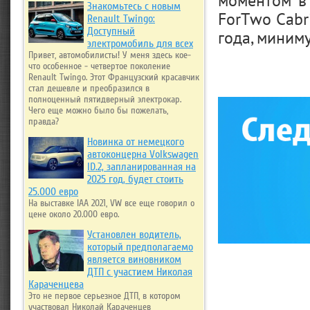
моментом в
Знакомьтесь с новым
ForTwo Cabr
Renault Twingo:
Доступный
года, миним
электромобиль для всех
Привет, автомобилисты! У меня здесь кое-
что особенное - четвертое поколение
Renault Twingo. Этот Французский красавчик
стал дешевле и преобразился в
полноценный пятидверный электрокар.
Чего еще можно было бы пожелать,
правда?
Новинка от немецкого
автоконцерна Volkswagen
ID.2, запланированная на
2025 год, будет стоить
25.000 евро
На выставке IAA 2021, VW все еще говорил о
цене около 20.000 евро.
Установлен водитель,
который предполагаемо
является виновником
ДТП с участием Николая
Караченцева
Это не первое серьезное ДТП, в котором
участвовал Николай Караченцев