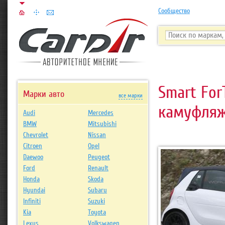
Сообщество
Smart For
Марки авто
все марки
камуфля
Audi
Mercedes
BMW
Mitsubishi
Chevrolet
Nissan
Citroen
Opel
Daewoo
Peugeot
Ford
Renault
Honda
Skoda
Hyundai
Subaru
Infiniti
Suzuki
Kia
Toyota
Lexus
Volkswagen