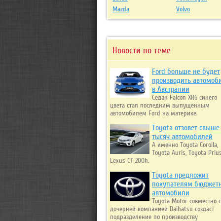
Mazda
Volvo
Новости по теме
Ford больше не будет
производить автомоб
в Австралии
Седан Falcon XR6 синего
цвета стал последним выпущенным
автомобилем Ford на материке.
Toyota отзовет свыше
тысяч автомобилей
А именно Toyota Corolla,
Toyota Auris, Toyota Priu
Lexus CT 200h.
Toyota предложит
покупателям бюджет
автомобили
Toyota Motor совместно с
дочерней компанией Daihatsu создаст
подразделение по производству