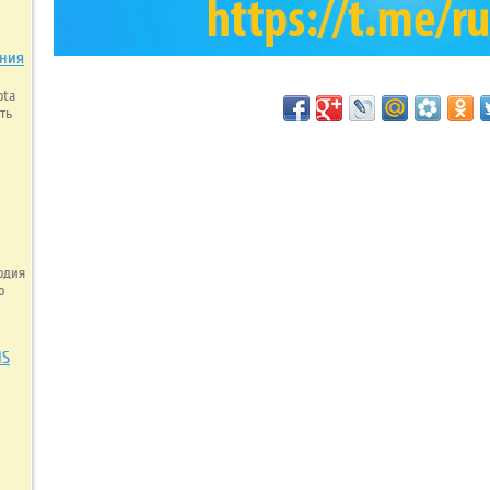
ания
ota
ть
одия
о
IS
y