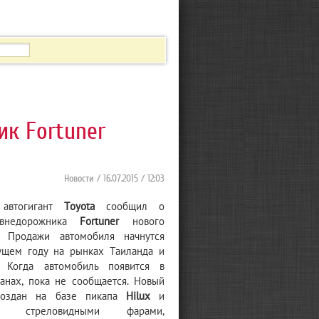
ик Fortuner
Новости
/ 16.07.2015 / 12:03
 автогигант
Toyota
сообщил о
 внедорожника
Fortuner
нового
. Продажи автомобиля начнутся
ущем году на рынках Таиланда и
. Когда автомобиль появится в
ранах, пока не сообщается. Новый
 создан на базе пикапа
Hilux
и
тся стреловидными фарами,