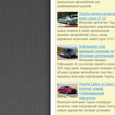
компактных автомобилей для
развивающихся рынков.
Toyota начала испыт
купе Lexus LF-LC
Японский автогигант Toy
продолжает разрабатыва
новые модели в своей премиальной
линейке автомобилей Lexus, начав
дорожные испытания нового купе LF-LC.
Volkswagen стал
мировым лидером по
объемам автопродаж
Немецкий концерн
Volkswagen AG по итогам первого полуг
2015 года занял лидирующие позиции п
объему продаж автомобилей, сместив с
вершины японскую корпорацию Toyota.
Toyota Camry и Lexus 
получат новый
турбированный
двигатель
Японская компания Toyota планирует
оснастить свой популярный седан Camr
новым вариантом силовой установки.