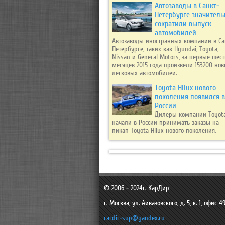
Автозаводы в Санкт-
Петербурге значитель
сократили выпуск
автомобилей
Автозаводы иностранных компаний в Са
Петербурге, таких как Hyundai, Toyota,
Nissan и General Motors, за первые шест
месяцев 2015 года произвели 153200 но
легковых автомобилей.
Toyota Hilux нового
поколения появился в
России
Дилеры компании Toyot
начали в России принимать заказы на
пикап Toyota Hilux нового поколения.
© 2006 - 2024г.
КарДир
г. Москва
,
ул. Айвазовского, д. 5, к. 1, офис 4
cardir-sup@yandex.ru