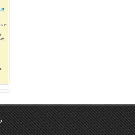
но
нкт-
ь
вых
a
98