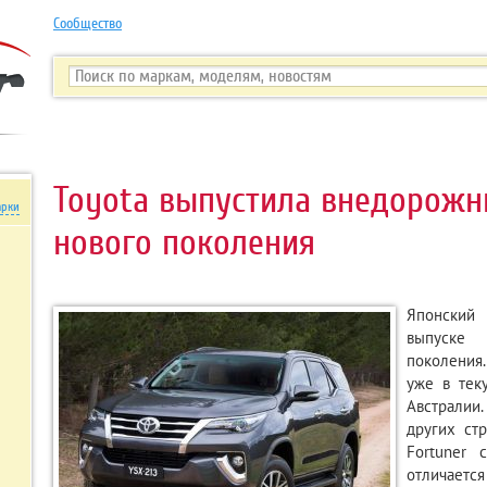
Сообщество
Toyota выпустила внедорожн
арки
нового поколения
Японский
выпуске
поколения
уже в тек
Австралии
других ст
Fortuner
отличае