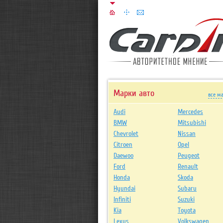
Марки авто
все м
Audi
Mercedes
BMW
Mitsubishi
Chevrolet
Nissan
Citroen
Opel
Daewoo
Peugeot
Ford
Renault
Honda
Skoda
Hyundai
Subaru
Infiniti
Suzuki
Kia
Toyota
Lexus
Volkswagen