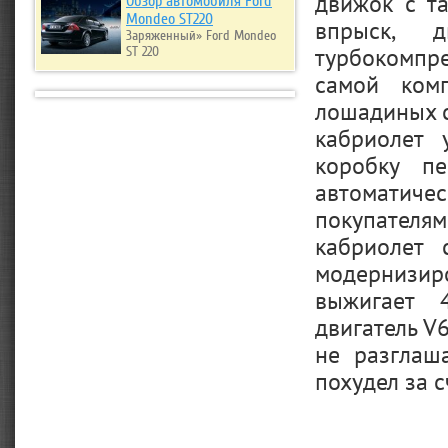
движок с т
Обзор автомобиля Ford
Mondeo ST220
впрыск, 
Заряженный» Ford Mondeo
турбокомпре
ST 220
самой ком
лошадиных с
кабриолет 
коробку п
автоматиче
покупателя
кабриолет 
модернизир
выжигает 
двигатель V
не разглаш
похудел за 