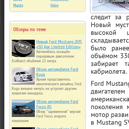
3.7-литровый 
Mazda
Volvo
следит за 
Новый муст
Обзоры по теме
высокой ш
складываетс
Новый Ford Mustang 2015
было ранее
«50 Age Limited Edition»
Автомобиль оснащён
объёмом 330
передовым двигателем
EcoBoost объёмом 2.3 литра
забирает 
кабриолета.
Обзор автомобиля Ford
Kuga
Яркий представитель
Ford Musta
кинетического дизайна, Ford
Kuga внешне ничуть не уступает другим
двигателе
моделям концерна.
американск
Обзор автомобиля Ford
поколения 
Focus RS
Обзор "заряженной" версии
мотор разви
Ford Focus второго
в Mustang S
поколения