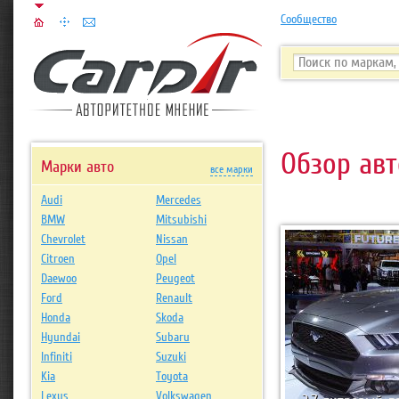
Сообщество
Обзор авт
Марки авто
все марки
Audi
Mercedes
BMW
Mitsubishi
Chevrolet
Nissan
Citroen
Opel
Daewoo
Peugeot
Ford
Renault
Honda
Skoda
Hyundai
Subaru
Infiniti
Suzuki
Kia
Toyota
Lexus
Volkswagen